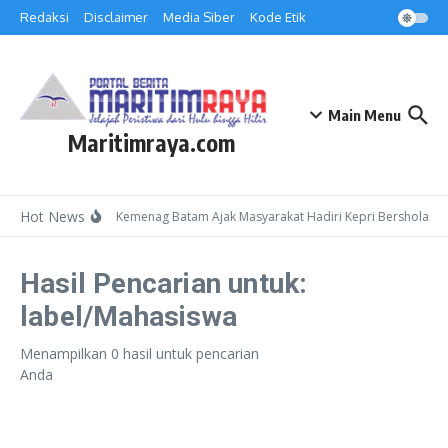
Lewati ke konten
Redaksi
Disclaimer
Media Siber
Kode Etik
Main Menu
Maritimraya.com
Hot News
Kepala Kemenag Batam Ajak Masyarakat Hadiri Kepri Bersholawat
Hasil Pencarian untuk:
label/Mahasiswa
Menampilkan 0 hasil untuk pencarian
Anda